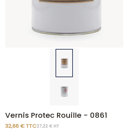
Diluants
Diluants
Teintes
Polisseurs
Polisseurs
Lasures
Lasures
Gels
Gels
Vernis Protec Rouille - 0861
32,66 € TTC
27,22 € HT