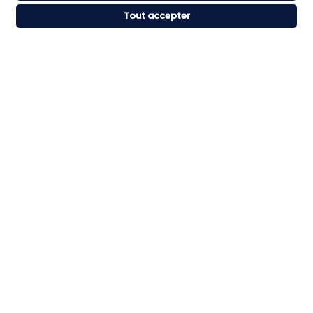
Pour toute commande supérieure
Expédition express du lundi au
Tout accepter
à 59€ HT
vendredi
RÈGLEMENT SÉCURISÉ
SERVICE CLIENT
CB, Visa, Mastercard, American
Besoin de conseils ou d’aide ?
Express.