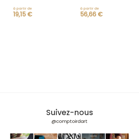
Rose ou Jaune.
à partir de
à partir de
19,15 €
56,66 €
Le nettoyage des pinceaux ainsi que la
dilution pour application au pistolet (5 à
10 %) se font au White Spirit.
MÉTHODE D’APPLICATION EN VIDÉO
[embed]https://youtu.be/GckfaVAF7EY?
si=fYtma1nvpxuiOXk-[/embed]
Suivez-nous
@comptoirdart