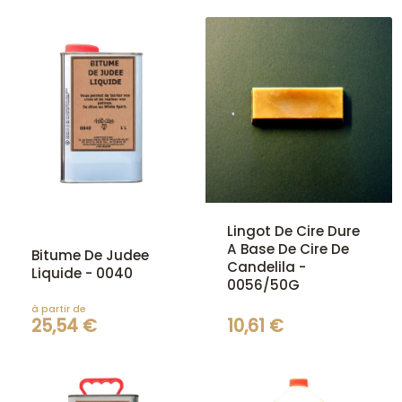
Lingot De Cire Dure
A Base De Cire De
Bitume De Judee
Candelila -
Liquide - 0040
0056/50G
à partir de
25,54 €
10,61 €