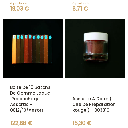
à partir de
à partir de
19,03 €
8,71 €
Boite De 10 Batons
De Gomme Laque
"Rebouchage"
Assiette A Dorer (
Assortis -
Cire De Preparation
0012/10/Assort
Rouge ) - 003310
122,88 €
16,30 €