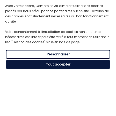
Teinte Positive Base
Teinte Positive Base
Noire - 0132
Orange - 0134
Avec votre accord, Comptoir d'Art aimerait utiliser des cookies
placés par nous et/ou par nos partenaires sur ce site. Certains de
à partir de
à partir de
ces cookies sont strictement nécessaires au bon fonctionnement
25,93 €
141,68 €
du site.
Votre consentement à l'installation de cookies non strictement
nécessaires est libre et peut être retiré à tout moment en utilisant le
…
1
2
3
10

lien "Gestion des cookies" situé en bas de page.
Personnaliser
Tout accepter
Traitement du bois : nettoyer,
rénover, teinter, protéger et finir
Vous recherchez une solution pour
rénover
un meuble en bois
,
teinter du bois
,
protéger
un parquet
,
nourrir un bois ancien
ou
appliquer une finition durable sur une
menuiserie ? Découvrez notre gamme
complète de produits professionnels pour le