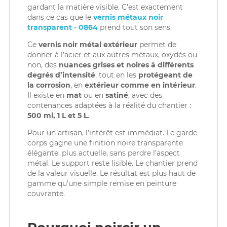
gardant la matière visible. C’est exactement
dans ce cas que le
vernis métaux noir
Diluants
Diluants
Teintes
transparent - 0864
prend tout son sens.
Polisseurs
Polisseurs
Ce
vernis noir métal extérieur
permet de
donner à l’acier et aux autres métaux, oxydés ou
non, des
nuances grises et noires à différents
Lasures
Lasures
degrés d’intensité
, tout en les
protégeant de
la corrosion
, en
extérieur comme en intérieur
.
Gels
Gels
Il existe en
mat
ou en
satiné
, avec des
contenances adaptées à la réalité du chantier :
500 ml, 1 L et 5 L
.
Pour un artisan, l’intérêt est immédiat. Le garde-
corps gagne une finition noire transparente
élégante, plus actuelle, sans perdre l’aspect
métal. Le support reste lisible. Le chantier prend
de la valeur visuelle. Le résultat est plus haut de
gamme qu’une simple remise en peinture
couvrante.