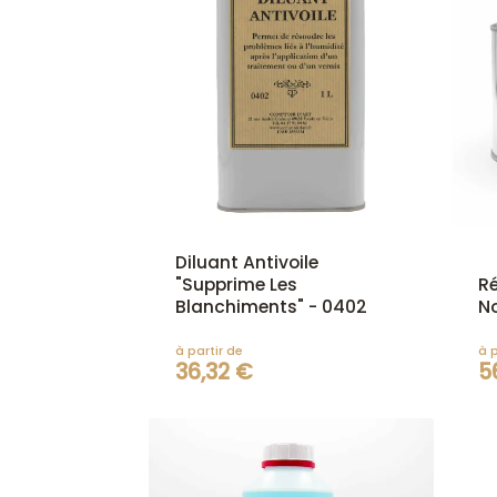
Diluant Antivoile
"Supprime Les
Ré
Blanchiments" - 0402
No
à partir de
à p
36,32 €
5