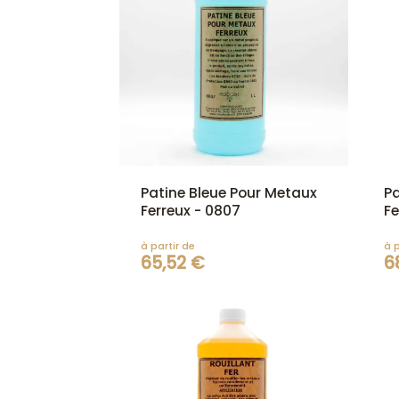
Patine Bleue Pour Metaux
P
Ferreux - 0807
Fe
à partir de
à p
65,52 €
6