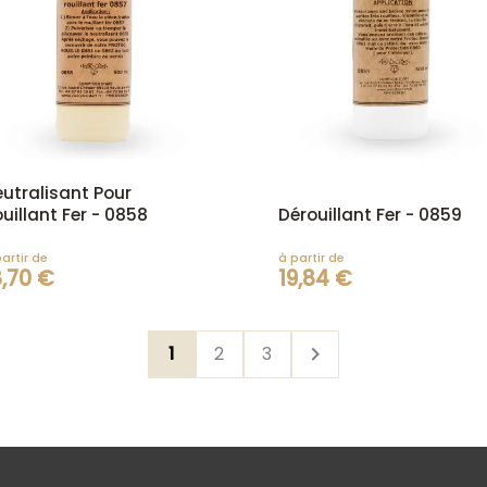
utralisant Pour
uillant Fer - 0858
Dérouillant Fer - 0859
artir de
à partir de
8,70 €
19,84 €
1
2
3
