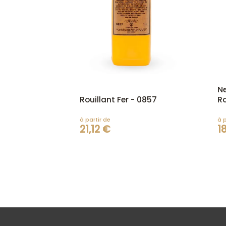
Ne
Rouillant Fer - 0857
Ro
à partir de
à p
21,12 €
1