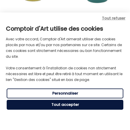
Tout refuser
Terre De Décor -
Terre De Décor -
Jaune Citron
Vert A La Chaux
Comptoir d'Art utilise des cookies
à partir de
à partir de
Avec votre accord, Comptoir d'Art aimerait utiliser des cookies
18,38 €
9,20 €
placés par nous et/ou par nos partenaires sur ce site. Certains de
ces cookies sont strictement nécessaires au bon fonctionnement
du site.
Votre consentement à l'installation de cookies non strictement
nécessaires est libre et peut être retiré à tout moment en utilisant le
lien "Gestion des cookies" situé en bas de page.
Personnaliser
Tout accepter
Terre De Décor -
Terre De Décor -
Sienne Calcinee
Sienne Naturelle