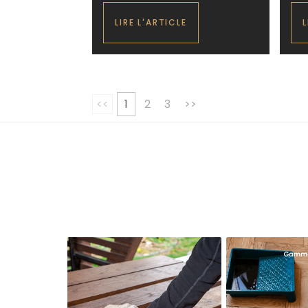
LIRE L'ARTICLE
L
<<
1
2
3
>>