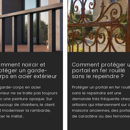
mment noircir et
Comment protéger 
otéger un garde-
portail en fer rouillé
rps en acier extérieur
sans le repeindre ?
garde-corps en acier
Protéger un portail en fer rouil
érieur ne se traite pas toujours
sans le repeindre est une
c une peinture opaque. Sur
demande très fréquente chez
ucoup de chantiers, le client
artisans qui interviennent sur 
t moderniser la rambarde,
maisons anciennes, des portai
er le métal...
de caractère ou des ferronner