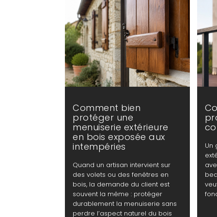
Comment bien
Co
protéger une
pr
menuiserie extérieure
co
en bois exposée aux
intempéries
Un 
ext
Quand un artisan intervient sur
ave
des volets ou des fenêtres en
bea
bois, la demande du client est
veu
souvent la même : protéger
fonc
durablement la menuiserie sans
perdre l’aspect naturel du bois