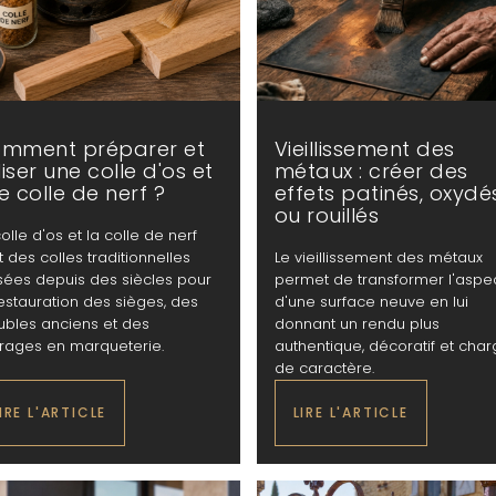
mment préparer et
Vieillissement des
iliser une colle d'os et
métaux : créer des
e colle de nerf ?
effets patinés, oxydé
ou rouillés
olle d'os et la colle de nerf
t des colles traditionnelles
Le vieillissement des métaux
lisées depuis des siècles pour
permet de transformer l'aspe
restauration des sièges, des
d'une surface neuve en lui
bles anciens et des
donnant un rendu plus
rages en marqueterie.
authentique, décoratif et cha
de caractère.
IRE L'ARTICLE
LIRE L'ARTICLE