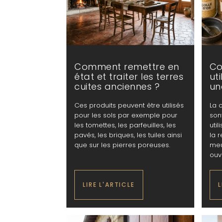
Comment remettre en
Co
état et traiter les terres
ut
cuites anciennes ?
un
Ces produits peuvent être utilisés
La c
pour les sols par exemple pour
son
les tomettes, les parfeuilles, les
uti
pavés, les briques, les tuiles ainsi
la 
que sur les pierres poreuses.
meu
ouv
LIRE L'ARTICLE
L