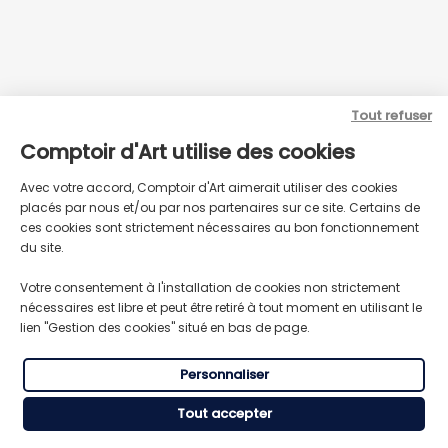
Tout refuser
Comptoir d'Art utilise des cookies
Avec votre accord, Comptoir d'Art aimerait utiliser des cookies
LIVRAISON GRATUITE
TRANSPORT RAPIDE
placés par nous et/ou par nos partenaires sur ce site. Certains de
Pour toute commande supérieure
Expédition express du lundi au
à 59€ HT
vendredi
ces cookies sont strictement nécessaires au bon fonctionnement
du site.
Votre consentement à l'installation de cookies non strictement
RÈGLEMENT SÉCURISÉ
nécessaires est libre et peut être retiré à tout moment en utilisant le
SERVICE CLIENT
CB, Visa, Mastercard, American
lien "Gestion des cookies" situé en bas de page.
Besoin de conseils ou d’aide ?
Express.
Personnaliser
Tout accepter