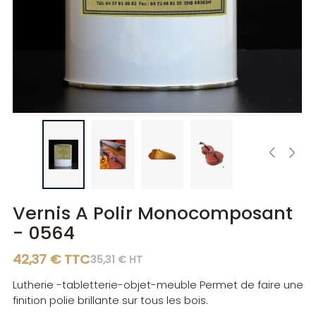
Diluants
Diluants
Teintes
Polisseurs
Polisseurs
Lasures
Lasures
Gels
Gels
Vernis A Polir Monocomposant
- 0564
42,37 € TTC
35,31 € HT
Lutherie -tabletterie-objet-meuble Permet de faire une
finition polie brillante sur tous les bois.