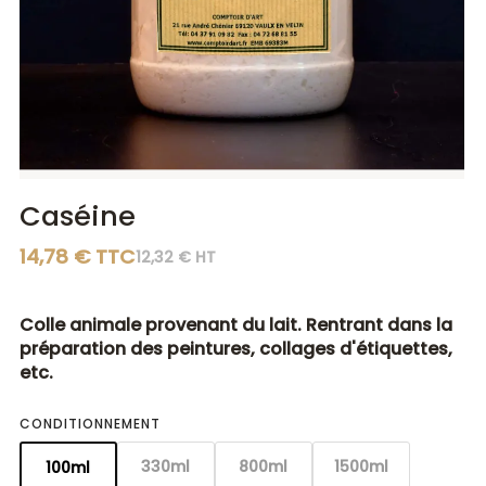
Diluants
Diluants
Teintes
Polisseurs
Polisseurs
Lasures
Lasures
Gels
Gels
Caséine
14,78 € TTC
12,32 € HT
Colle animale provenant du lait. Rentrant dans la
préparation des peintures, collages d'étiquettes,
etc.
CONDITIONNEMENT
330ml
800ml
1500ml
100ml