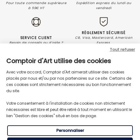
Pour toute commande supérieure
Expédition express du lundi au
à 59€ HT
vendredi
RÈGLEMENT SÉCURISÉ
SERVICE CLIENT
CB, Visa, Mastercard, American
Besoin de conseils ou d’aide ?
Express.
Tout refuser
Comptoir d'Art utilise des cookies
Avec votre accord, Comptoir d'Art aimerait utiliser des cookies
placés par nous et/ou par nos partenaires sur ce site. Certains de
ces cookies sont strictement nécessaires au bon fonctionnement
du site.
Votre consentement à l'installation de cookies non strictement
nécessaires est libre et peut être retiré à tout moment en utilisant le
lien "Gestion des cookies" situé en bas de page.
Produits de rénovations pour bois,
meubles, métaux et sols.
Personnaliser
NOS PRODUITS