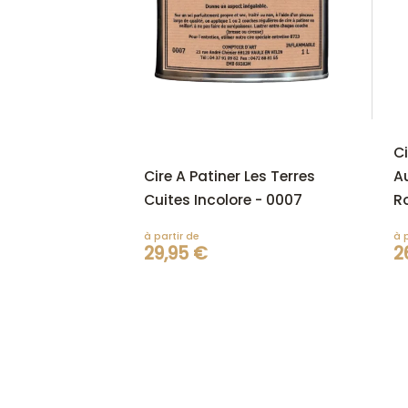
C
Cire A Patiner Les Terres
A
Cuites Incolore - 0007
R
à partir de
à 
29,95 €
2