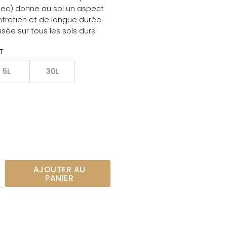
 sec) donne au sol un aspect
entretien et de longue durée.
lisée sur tous les sols durs.
T
5L
30L
AJOUTER AU
PANIER