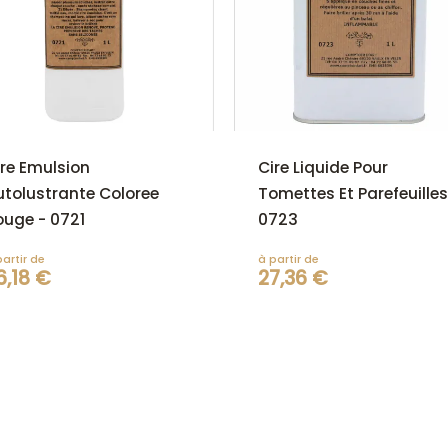
ire Emulsion
Cire Liquide Pour
utolustrante Coloree
Tomettes Et Parefeuilles
ouge - 0721
0723
partir de
à partir de
6,18 €
27,36 €