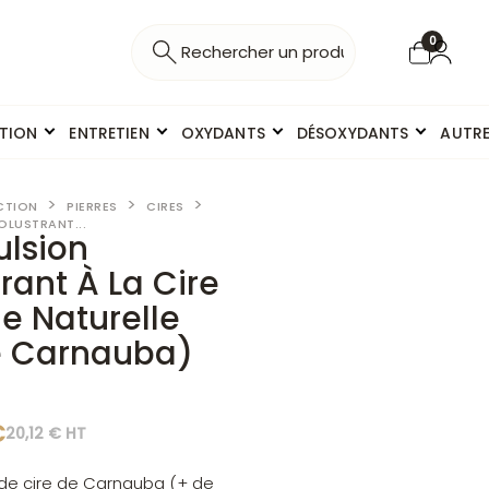
0
ITION
ENTRETIEN
OXYDANTS
DÉSOXYDANTS
AUTR
CTION
PIERRES
CIRES
OLUSTRANT...
ulsion
rant À La Cire
e Naturelle
e Carnauba)
C
20,12 € HT
de cire de Carnauba (+ de