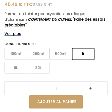
45,46 € TTC
37,88 € HT
Permet de teinter par oxydation les alliages
d'aluminium
CONTENANT DU CUIVRE
.
"Faire des essais
préalables".
Voir plus
CONDITIONNEMENT
100ml
250ml
500ml
1L
5L
30L
AJOUTER AU PANIER