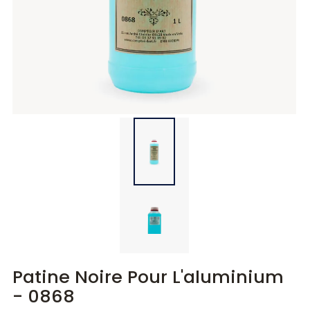
Diluants
Diluants
Teintes
Polisseurs
Polisseurs
Lasures
Lasures
Gels
Gels
Patine Noire Pour L'aluminium
- 0868