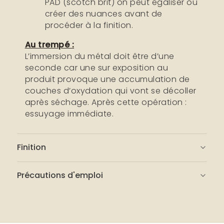
PAD (scotch brit) on peut égaliser ou
créer des nuances avant de
procéder à la finition.
Au trempé :
L’immersion du métal doit être d’une
seconde car une sur exposition au
produit provoque une accumulation de
couches d’oxydation qui vont se décoller
après séchage. Après cette opération :
essuyage immédiate.
Finition
Pour protéger le métal de la rouille :
Précautions d'emploi
pour l'intérieur on peut utiliser nos
finitions :
Produit Professionnel
La
Cire métaux incolore
Lire attentivement l'étiquette de