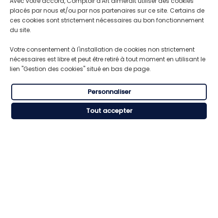
Avec votre accord, Comptoir d'Art aimerait utiliser des cookies
placés par nous et/ou par nos partenaires sur ce site. Certains de
ces cookies sont strictement nécessaires au bon fonctionnement
du site.
Votre consentement à l'installation de cookies non strictement
nécessaires est libre et peut être retiré à tout moment en utilisant le
lien "Gestion des cookies" situé en bas de page.
LIVRAISON GRATUITE
TRANSPORT RAPIDE
Pour toute commande supérieure
Expédition express du lundi au
Personnaliser
à 59€ HT
vendredi
Tout accepter
RÈGLEMENT SÉCURISÉ
SERVICE CLIENT
CB, Visa, Mastercard, American
Besoin de conseils ou d’aide ?
Express.