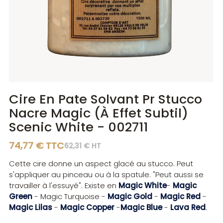
Diluants
Diluants
Teintes
Polisseurs
Polisseurs
Lasures
Lasures
Gels
Gels
Cire En Pate Solvant Pr Stucco
Nacre Magic (À Effet Subtil)
Scenic White - 002711
74,77 € TTC
62,31 € HT
Cette cire donne un aspect glacé au stucco. Peut
s'appliquer au pinceau ou à la spatule. "Peut aussi se
travailler à l'essuyé". Existe en
Magic White
-
Magic
Green
- Magic Turquoise -
Magic Gold
-
Magic Red
-
Magic Lilas
-
Magic Copper
-
Magic Blue
-
Lava Red
.