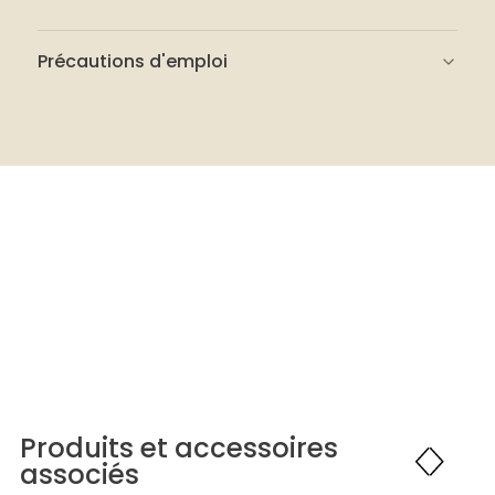
Précautions d'emploi
Lire attentivement l’étiquette de
sécurité.
Travailler dans une pièce bien ventilée.
Porter des gants en caoutchouc.
Ne pas avaler.
Ne pas laisser à la portée des enfants.
Produits et accessoires
associés