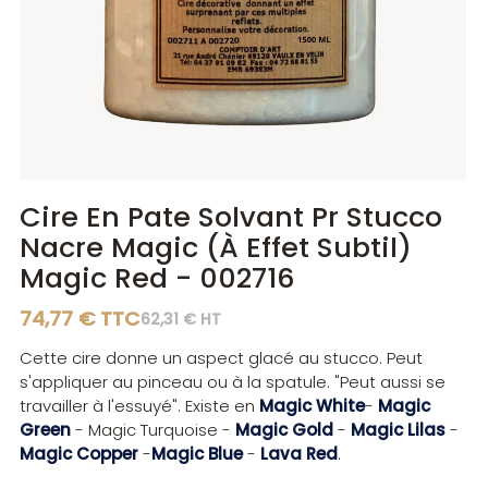
Diluants
Diluants
Teintes
Polisseurs
Polisseurs
Lasures
Lasures
Gels
Gels
Cire En Pate Solvant Pr Stucco
Nacre Magic (À Effet Subtil)
Magic Red - 002716
74,77 € TTC
62,31 € HT
Cette cire donne un aspect glacé au stucco. Peut
s'appliquer au pinceau ou à la spatule. "Peut aussi se
travailler à l'essuyé". Existe en
Magic White
-
Magic
Green
- Magic Turquoise -
Magic Gold
-
Magic Lilas
-
Magic Copper
-
Magic Blue
-
Lava Red
.