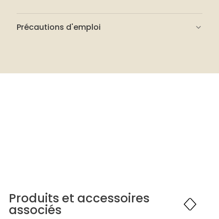
Précautions d'emploi
Lire attentivement l’étiquette de
sécurité.
Travailler dans une pièce bien ventilée.
Porter des gants en caoutchouc.
Ne pas avaler.
Ne pas laisser à la portée des enfants.
Produits et accessoires
associés