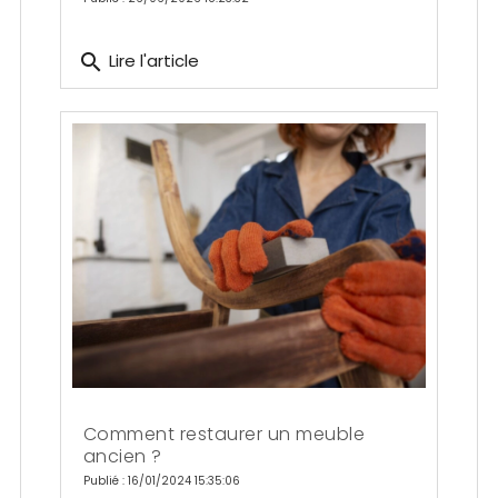
search
Lire l'article
Comment restaurer un meuble
ancien ?
Publié : 16/01/2024 15:35:06