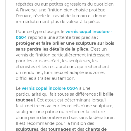
répétées ou aux petites agressions du quotidien.
À l’inverse, une finition bien choisie protège
Diluants
Diluants
Teintes
l’œuvre, révèle le travail de la main et donne
immédiatement plus de valeur à la pièce.
Polisseurs
Polisseurs
Pour ce type d’usage, le
vernis copal incolore -
0504
répond à une attente très précise :
Lasures
Lasures
protéger et faire briller une sculpture sur bois
sans perdre les détails de la pièce
. C’est un
Gels
Gels
vernis de finition particulièrement intéressant
pour les artisans d’art, les sculpteurs, les
ébénistes et les restaurateurs qui recherchent
un rendu net, lumineux et adapté aux zones
difficiles à traiter au tampon.
Le
vernis copal incolore 0504
a une
particularité qui fait toute sa différence :
il brille
tout seul
. Cet atout est déterminant lorsqu’il
faut mettre en valeur les reliefs d’une sculpture,
souligner une patine ou renforcer la lecture
d’une pièce décorative en bois sans la dénaturer.
Il est recommandé pour la finition des
sculptures
, des
tournages
et des
chants de