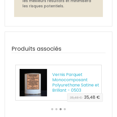
les meilleurs résultats et minimisera
les risques potentiels.
Produits associés
Vernis Parquet
Monocomposant
uche
Polyurethane Satine et
Brillant - 0503
80 €
35,48 €
35,48 €