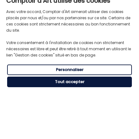
Comptoir d'Art utilise des cookies
Avec votre accord, Comptoir d'Art aimerait utiliser des cookies
placés par nous et/ou par nos partenaires sur ce site. Certains de
ces cookies sont strictement nécessaires au bon fonctionnement
du site.
Votre consentement à l'installation de cookies non strictement
LIVRAISON GRATUITE
TRANSPORT RAPIDE
nécessaires est libre et peut être retiré à tout moment en utilisant le
Pour toute commande supérieure
Expédition express du lundi au
lien "Gestion des cookies" situé en bas de page.
à 59€ HT
vendredi
Personnaliser
Tout accepter
RÈGLEMENT SÉCURISÉ
SERVICE CLIENT
CB, Visa, Mastercard, American
Besoin de conseils ou d’aide ?
Express.