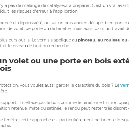
 n’y a pas de mélange de catalyseur à préparer. C’est un vrai avan
uit les risques d’erreur à l’application.
en poncé et dépoussiéré, ou sur un bois ancien décapé, bien poncé 
n de volet, de porte ou de fenêtre, mais aussi dans un travail de
usieurs outils. Le vernis s’applique au
pinceau, au rouleau ou 
 et le niveau de finition recherché.
 volet ou une porte en bois exté
ois
tection, vous voulez aussi garder le caractère du bois ? Le
ver
ière.
support. Il n’efface pas le bois comme le ferait une finition opaque. 
inition retenue, mate ou satinée, le rendu peut rester très discr
e fenêtre, cette approche est particulièrement pertinente lorsque
caché.