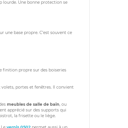
op lourde. Une bonne protection se
sur une base propre. C’est souvent ce
 finition propre sur des boiseries
volets, portes et fenêtres. Il convient
 des
meubles de salle de bain
, ou
ent apprécié sur des supports qui
rot, la frisette ou le liège.
. Le
vernis 0502
permet aussi à un