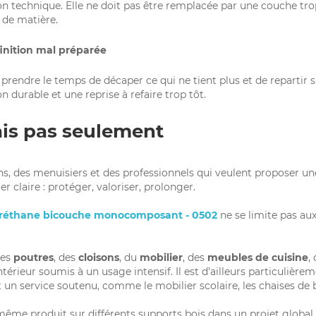
on technique. Elle ne doit pas être remplacée par une couche tr
 de matière.
finition mal préparée
t prendre le temps de décaper ce qui ne tient plus et de repartir 
on durable et une reprise à refaire trop tôt.
ais pas seulement
ns, des menuisiers et des professionnels qui veulent proposer une
r claire : protéger, valoriser, prolonger.
yuréthane bicouche monocomposant - 0502
ne se limite pas aux 
des
poutres
, des
cloisons
, du
mobilier
, des
meubles de cuisine
,
ieur soumis à un usage intensif. Il est d’ailleurs particulièrem
un service soutenu, comme le mobilier scolaire, les chaises de bist
même produit sur différents supports bois dans un projet global