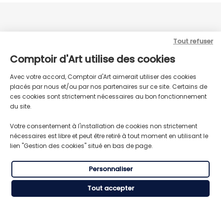
Tout refuser
Comptoir d'Art utilise des cookies
Avec votre accord, Comptoir d'Art aimerait utiliser des cookies
placés par nous et/ou par nos partenaires sur ce site. Certains de
ces cookies sont strictement nécessaires au bon fonctionnement
du site.
LIVRAISON GRATUITE
TRANSPORT RAPIDE
Pour toute commande supérieure
Expédition express du lundi au
à 59€ HT
vendredi
Votre consentement à l'installation de cookies non strictement
nécessaires est libre et peut être retiré à tout moment en utilisant le
lien "Gestion des cookies" situé en bas de page.
RÈGLEMENT SÉCURISÉ
Personnaliser
SERVICE CLIENT
CB, Visa, Mastercard, American
Besoin de conseils ou d’aide ?
Express.
Tout accepter