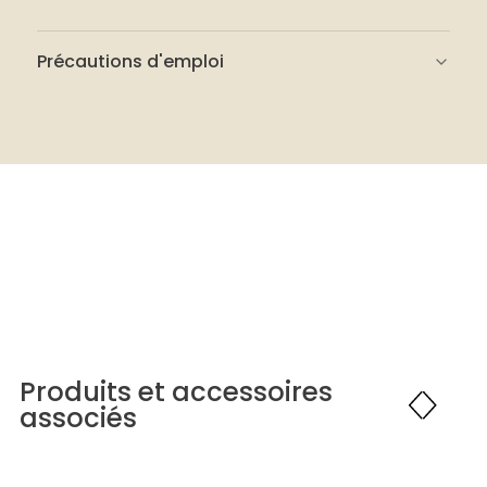
Précautions d'emploi
Lire attentivement l'étiquette de
sécurité.
Travailler dans une pièce bien ventilée
ou porter un masque approprié.
Porter des gants en caoutchouc.
Ne pas avaler.
Ne pas laisser à la portée des enfants.
Produits et accessoires
associés