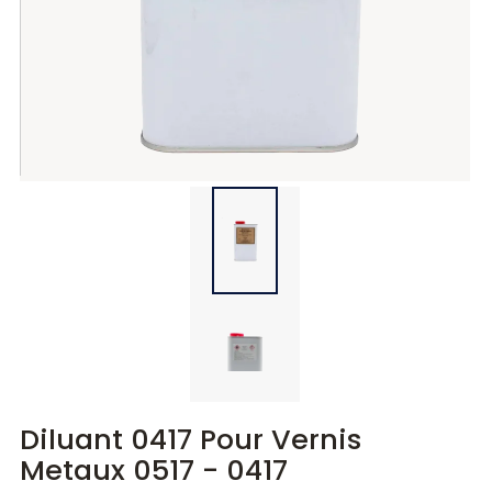
Diluants
Diluants
Teintes
Polisseurs
Polisseurs
Lasures
Lasures
Gels
Gels
Diluant 0417 Pour Vernis
Metaux 0517 - 0417