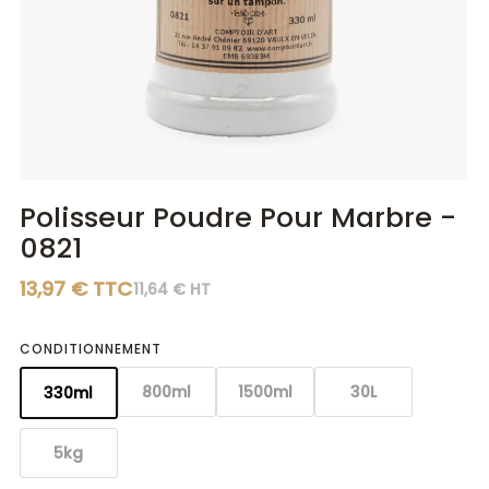
Diluants
Diluants
Teintes
Polisseurs
Polisseurs
Lasures
Lasures
Gels
Gels
Polisseur Poudre Pour Marbre -
0821
13,97 € TTC
11,64 € HT
CONDITIONNEMENT
800ml
1500ml
30L
330ml
5kg