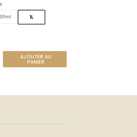
T
00ml
1L
AJOUTER AU
PANIER