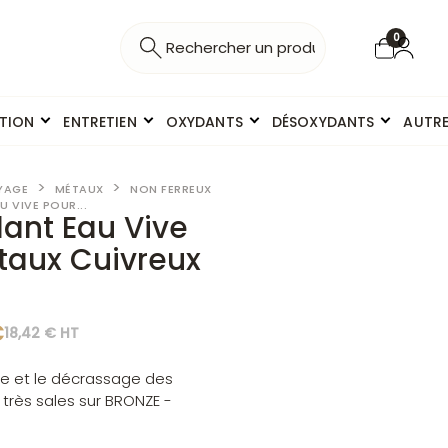
0
ITION
ENTRETIEN
OXYDANTS
DÉSOXYDANTS
AUTR
YAGE
MÉTAUX
NON FERREUX
 VIVE POUR...
ant Eau Vive
taux Cuivreux
C
18,42 € HT
ge et le décrassage des
très sales sur BRONZE -