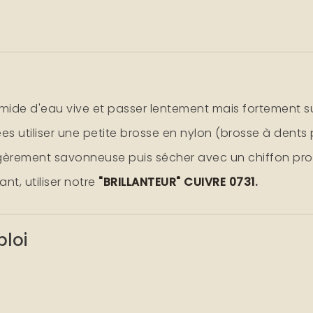
ide d'eau vive et passer lentement mais fortement su
es utiliser une petite brosse en nylon (brosse à dents
gèrement savonneuse puis sécher avec un chiffon pro
ant, utiliser notre
"BRILLANTEUR" CUIVRE 0731
.
ploi
e bien ventilée.
 des gants en caoutchouc.