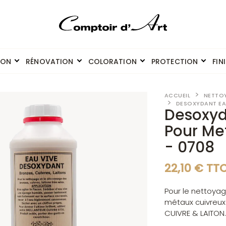
ION
RÉNOVATION
COLORATION
PROTECTION
FIN
ACCUEIL
NETTO
DESOXYDANT EAU
Desoxyd
Pour Me
- 0708
22,10 € TT
Pour le nettoya
métaux cuivreux 
CUIVRE & LAITON.