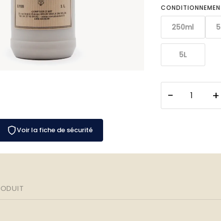
CONDITIONNEMEN
250ml
5
5L
Voir la fiche de sécurité
RODUIT