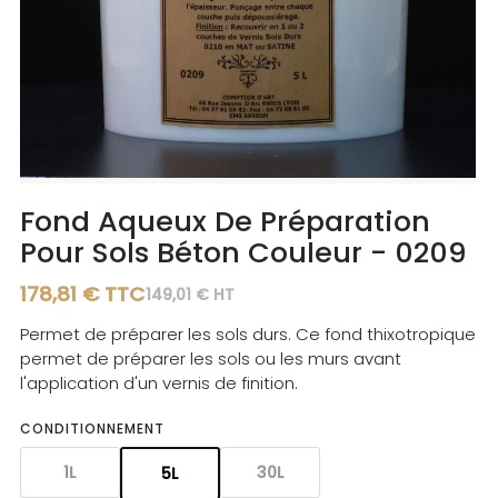
Diluants
Diluants
Teintes
Polisseurs
Polisseurs
Lasures
Lasures
Gels
Gels
Fond Aqueux De Préparation
Pour Sols Béton Couleur - 0209
178,81 € TTC
149,01 € HT
Permet de préparer les sols durs. Ce fond thixotropique
permet de préparer les sols ou les murs avant
l'application d'un vernis de finition.
CONDITIONNEMENT
1L
30L
5L