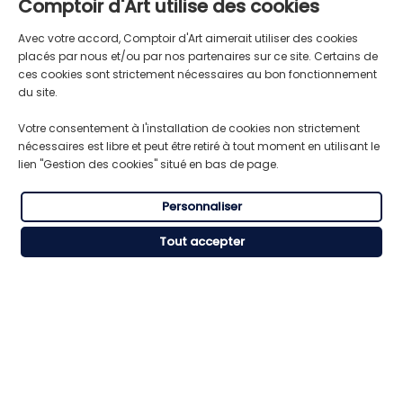
Comptoir d'Art utilise des cookies
Avec votre accord, Comptoir d'Art aimerait utiliser des cookies
placés par nous et/ou par nos partenaires sur ce site. Certains de
ces cookies sont strictement nécessaires au bon fonctionnement
du site.
Votre consentement à l'installation de cookies non strictement
nécessaires est libre et peut être retiré à tout moment en utilisant le
Produits de rénovations pour bois,
lien "Gestion des cookies" situé en bas de page.
meubles, métaux et sols.
Personnaliser
NOS PRODUITS
Tout accepter
Préparation
RESSOURCES
Nettoyage
CGV
Réparation
CONTACT
Mention Légales
Rénovation
04 37 91 09 82
Tuto
Coloration
commandes@comptoirdart.fr
Entretien
21 rue André Chenier, 69120 Vaulx-en-Velin
© 2026 Comptoir d'Art
Conditions générales de vente
Mentions