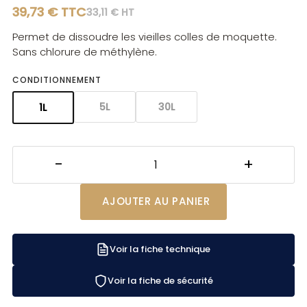
39,73 € TTC
33,11 € HT
Permet de dissoudre les vieilles colles de moquette.
Sans chlorure de méthylène.
CONDITIONNEMENT
5L
30L
1L
AJOUTER AU PANIER
Voir la fiche technique
Voir la fiche de sécurité