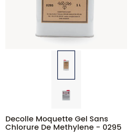
Diluants
Diluants
Teintes
Polisseurs
Polisseurs
Lasures
Lasures
Gels
Gels
Decolle Moquette Gel Sans
Chlorure De Methylene - 0295