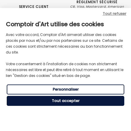
RÈGLEMENT SÉCURISÉ
SERVICE CLIENT
CB, Visa, Mastercard, American
Besoin de conseils ou d’aide ?
Express.
Tout refuser
Comptoir d'Art utilise des cookies
Avec votre accord, Comptoir d'Art aimerait utiliser des cookies
placés par nous et/ou par nos partenaires sur ce site. Certains de
ces cookies sont strictement nécessaires au bon fonctionnement
du site.
Votre consentement à l'installation de cookies non strictement
nécessaires est libre et peut être retiré à tout moment en utilisant le
lien "Gestion des cookies" situé en bas de page.
Produits de rénovations pour bois,
Personnaliser
meubles, métaux et sols.
Tout accepter
NOS PRODUITS
Préparation
RESSOURCES
Nettoyage
CGV