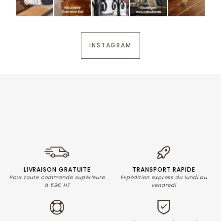
sécurité
que nécessaire. Finir à sec, si besoin,
avec de la laine d’acier.
Ne pas avaler
INSTAGRAM
Ne pas laisser à la portée des enfants.
LIVRAISON GRATUITE
TRANSPORT RAPIDE
Pour toute commande supérieure
Expédition express du lundi au
à 59€ HT
vendredi