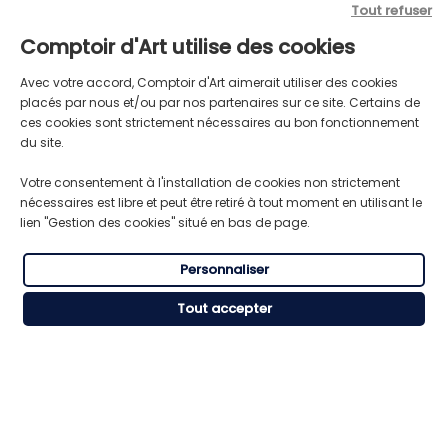
Tout refuser
Comptoir d'Art utilise des cookies
LIVRAISON GRATUITE
TRANSPORT RAPIDE
Avec votre accord, Comptoir d'Art aimerait utiliser des cookies
Pour toute commande supérieure
Expédition express du lundi au
placés par nous et/ou par nos partenaires sur ce site. Certains de
à 59€ HT
vendredi
ces cookies sont strictement nécessaires au bon fonctionnement
du site.
RÈGLEMENT SÉCURISÉ
Votre consentement à l'installation de cookies non strictement
SERVICE CLIENT
CB, Visa, Mastercard, American
nécessaires est libre et peut être retiré à tout moment en utilisant le
Besoin de conseils ou d’aide ?
Express.
lien "Gestion des cookies" situé en bas de page.
Personnaliser
Tout accepter