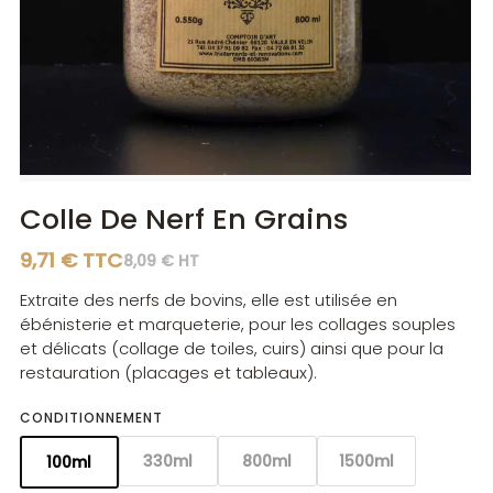
Diluants
Diluants
Teintes
Polisseurs
Polisseurs
Lasures
Lasures
Gels
Gels
Colle De Nerf En Grains
9,71 € TTC
8,09 € HT
Extraite des nerfs de bovins, elle est utilisée en
ébénisterie et marqueterie, pour les collages souples
et délicats (collage de toiles, cuirs) ainsi que pour la
restauration (placages et tableaux).
CONDITIONNEMENT
330ml
800ml
1500ml
100ml