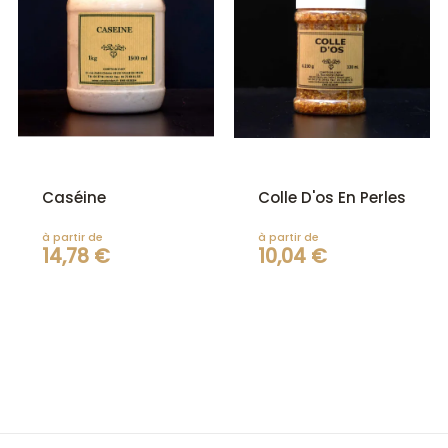
Caséine
Colle D'os En Perles
à partir de
à partir de
14,78 €
10,04 €