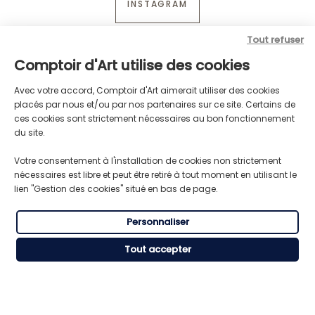
INSTAGRAM
Tout refuser
Comptoir d'Art utilise des cookies
Avec votre accord, Comptoir d'Art aimerait utiliser des cookies
placés par nous et/ou par nos partenaires sur ce site. Certains de
ces cookies sont strictement nécessaires au bon fonctionnement
du site.
Votre consentement à l'installation de cookies non strictement
nécessaires est libre et peut être retiré à tout moment en utilisant le
lien "Gestion des cookies" situé en bas de page.
LIVRAISON GRATUITE
TRANSPORT RAPIDE
Personnaliser
Pour toute commande supérieure
Expédition express du lundi au
à 59€ HT
vendredi
Tout accepter
RÈGLEMENT SÉCURISÉ
SERVICE CLIENT
CB, Visa, Mastercard, American