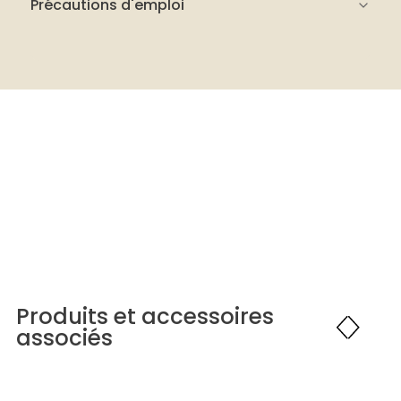
Précautions d'emploi
Lire attentivement l’étiquette de
sécurité.
Travailler dans une pièce bien ventilée.
Porter des gants en caoutchouc.
Ne pas avaler.
Ne pas laisser à la portée des enfants.
Produits et accessoires
associés