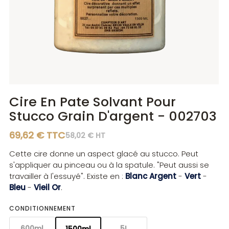
Diluants
Diluants
Teintes
Polisseurs
Polisseurs
Lasures
Lasures
Gels
Gels
Cire En Pate Solvant Pour
Stucco Grain D'argent - 002703
69,62 € TTC
58,02 € HT
Cette cire donne un aspect glacé au stucco. Peut
s'appliquer au pinceau ou à la spatule. "Peut aussi se
travailler à l'essuyé". Existe en :
Blanc Argent
-
Vert
-
Bleu
-
Vieil Or
.
CONDITIONNEMENT
600ml
5L
1500ml